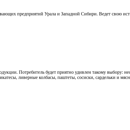
вающих предприятий Урала и Западной Сибири. Ведет свою исто
укции. Потребитель будет приятно удивлен такому выбору: нес
катесы, ливерные колбасы, паштеты, сосиски, сардельки и мясн