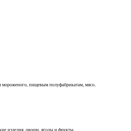
ам мороженого, пищевым полуфабрикатам, мясо.
ие изделия, овощи, ягоды и фрукты.