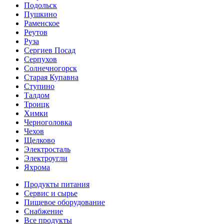
Подольск
Пушкино
Раменское
Реутов
Руза
Сергиев Посад
Серпухов
Солнечногорск
Старая Купавна
Ступино
Талдом
Троицк
Химки
Черноголовка
Чехов
Щелково
Электросталь
Электроугли
Яхрома
Продукты питания
Сервис и сырье
Пищевое оборудование
Снабжение
Все продукты