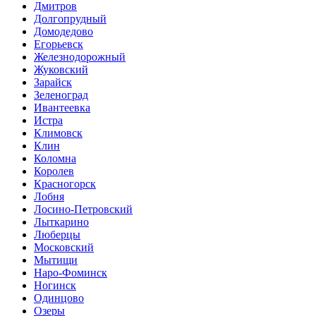
Дмитров
Долгопрудный
Домодедово
Егорьевск
Железнодорожный
Жуковский
Зарайск
Зеленоград
Ивантеевка
Истра
Климовск
Клин
Коломна
Королев
Красногорск
Лобня
Лосино-Петровский
Лыткарино
Люберцы
Московский
Мытищи
Наро-Фоминск
Ногинск
Одинцово
Озеры