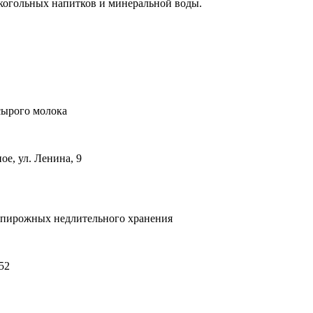
когольных напитков и минеральной воды.
сырого молока
е, ул. Ленина, 9
и пирожных недлительного хранения
52