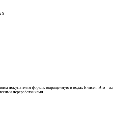
д 9
оим покупателям форель, выращенную в водах Енисея. Это – жи
анскими переработчиками