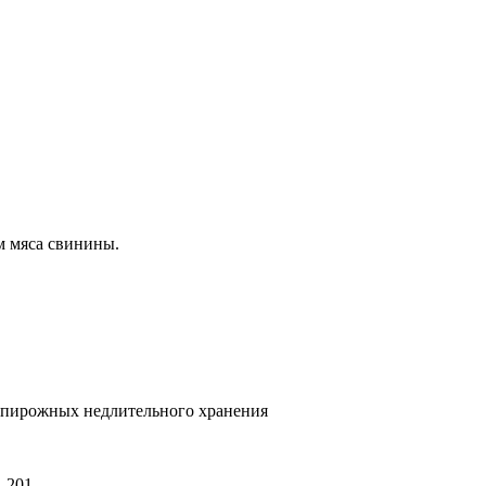
м мяса свинины.
и пирожных недлительного хранения
. 201