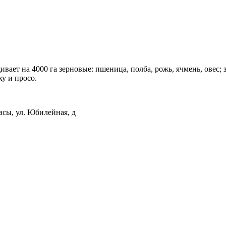
ет на 4000 га зерновые: пшеница, полба, рожь, ячмень, овес; з
ху и просо.
сы, ул. Юбилейная, д