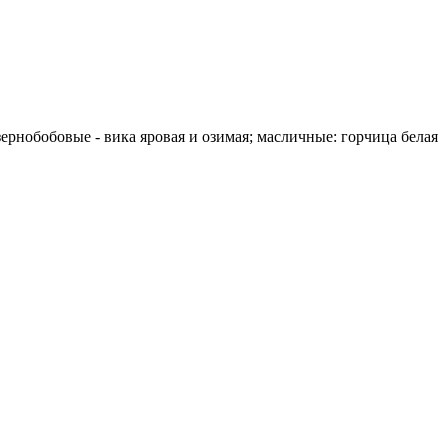
ернобобовые - вика яровая и озимая; масличные: горчица белая