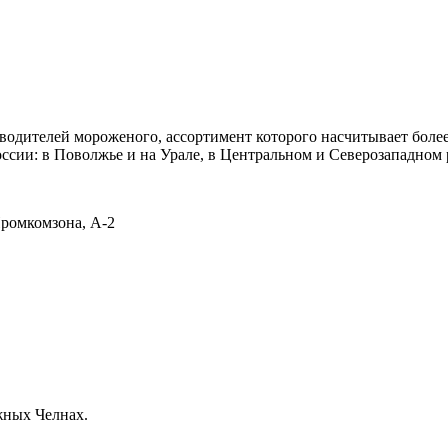
водителей мороженого, ассортимент которого насчитывает бол
сии: в Поволжье и на Урале, в Центральном и Северозападном ре
Промкомзона, А-2
жных Челнах.