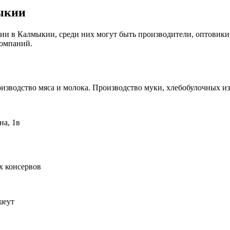
ыкии
ии в Калмыкии, среди них могут быть производители, оптовики
компаний.
зводство мяса и молока. Производство муки, хлебобулочных и
на, 1в
 консервов
шеут