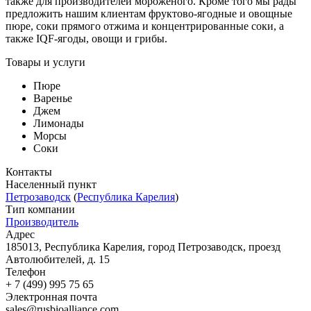
также для производителей мороженого. Кроме того мы рады
предложить нашим клиентам фруктово-ягодные и овощные
пюре, соки прямого отжима и концентрированные соки, а
также IQF-ягоды, овощи и грибы.
Товары и услуги
Пюре
Варенье
Джем
Лимонады
Морсы
Соки
Контакты
Населенный пункт
Петрозаводск
(
Республика Карелия
)
Тип компании
Производитель
Адрес
185013, Республика Карелия, город Петрозаводск, проезд
Автолюбителей, д. 15
Телефон
+ 7 (499) 995 75 65
Электронная почта
sales@rusbioalliance.com