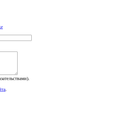
ке
зательствами).
йта
.