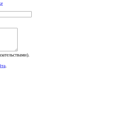
ке
зательствами).
йта
.