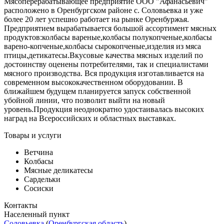
Мясоперерабатывающее предприятие ООО "Афанасьевич"
расположено в Оренбургском районе с. Соловьевка и уже
более 20 лет успешно работает на рынке Оренбуржья.
Предприятием вырабатывается большой ассортимент мясных
продуктов:колбасы вареные,колбасы полукопченые,колбасы
варено-копченые,колбасы сырокопченые,изделия из мяса
птицы,детикатесы.Вкусовые качества мясных изделий по
достоинству оценены потребителями, так и специалистами
мясного производства. Вся продукция изготавливается на
современном высококачественном оборудовании. В
ближайшем будущем планируется запуск собственной
убойной линии, что позволит выйти на новый
уровень.Продукция неоднократно удостаивалась высоких
наград на Всероссийских и областных выставках.
Товары и услуги
Ветчина
Колбасы
Мясные деликатесы
Сардельки
Сосиски
Контакты
Населенный пункт
Соловьевка
(
Оренбургская область
)