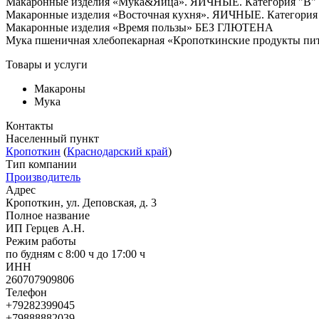
Макаронные изделия «Мука&Яйца». ЯИЧНЫЕ. Категория "В" и
Макаронные изделия «Восточная кухня». ЯИЧНЫЕ. Категория
Макаронные изделия «Время пользы» БЕЗ ГЛЮТЕНА
Мука пшеничная хлебопекарная «Кропоткинские продукты пи
Товары и услуги
Макароны
Мука
Контакты
Населенный пункт
Кропоткин
(
Краснодарский край
)
Тип компании
Производитель
Адрес
Кропоткин, ул. Деповская, д. 3
Полное название
ИП Герцев А.Н.
Режим работы
по будням с 8:00 ч до 17:00 ч
ИНН
260707909806
Телефон
+79282399045
+79888882039