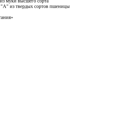
з муки высшего сорта
 "А" из твердых сортов пшеницы
тания»