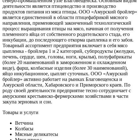
северо-промышленном узле Благовещенска. Основным видом
деятельности является птицеводство и производство
продуктов питания из мяса птицы. ООО «Амурский бройлер»
является единственной в области птицефабрикой мясного
направления, применяющей законченный технологический
процесс выращивания птицы на мясо, начиная от получения
племенного яйца от собственного родительского стада, его
инкубации, до последующего откорма цыпленка и его забоя.
Товарный ассортимент предприятия включает в себя мясо
цыпленка - бройлера 1 и 2 категорий, субпродукты (желудки,
печень, сердце, шеи, головы, ноги, крылья), полуфабрикаты
(более 20 наименований в замороженном и охлажденном
виде), фарш, колбасные изделия (более 30 наименований),
яйцо инкубационное, цыплят суточных. ООО «Амурский
бройлер» активно работает на рынках Благовещенска и
Амурской области, Хабаровского и Приморского краев. По
роду своей деятельности предприятие тесно сотрудничает с
амурскими крестьянско-фермерскими хозяйствами в части
закупа зерновых и сои.
Товары и услуги
Ветчина
Колбасы
Мясные деликатесы
Мясо птицы