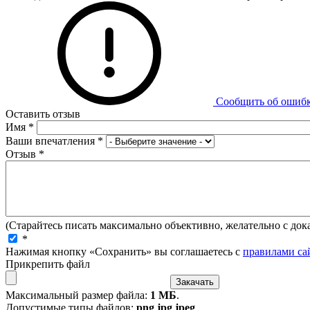
Сообщить об ошиб
Оставить отзыв
Имя
*
Ваши впечатления
*
Отзыв
*
(Старайтесь писать максимально объективно, желательно с дока
*
Нажимая кнопку «Сохранить» вы соглашаетесь с
правилами са
Прикрепить файл
Максимальный размер файла:
1 МБ
.
Допустимые типы файлов:
png jpg jpeg
.