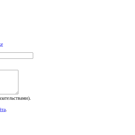
ке
зательствами).
йта
.