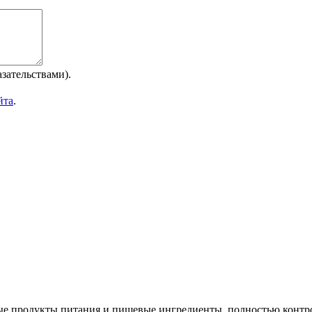
зательствами).
йта
.
 продукты питания и пищевые ингредиенты, полностью контрол