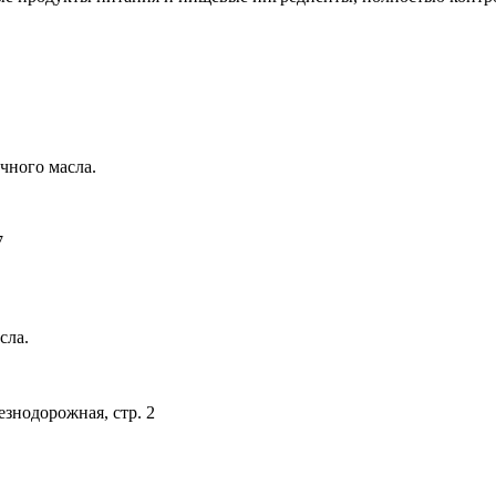
чного масла.
7
сла.
езнодорожная, стр. 2