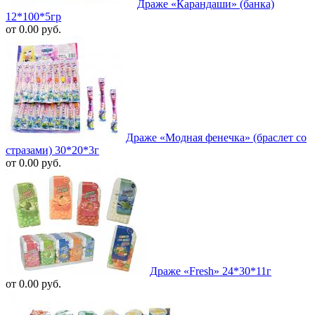
Драже «Карандаши» (банка)
12*100*5гр
от 0.00 руб.
Драже «Модная фенечка» (браслет со
стразами) 30*20*3г
от 0.00 руб.
Драже «Fresh» 24*30*11г
от 0.00 руб.