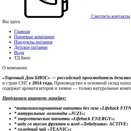
Смотреть контакты
Вы здесь
Главная
Пищевые компании
Продукты питания
Детское питание
Вода
ТД Биос
О компании
«Торговый Дом БИОС» — российский производитель безалког
и стран СНГ
с 2014 года.
Производство и основной склад нахо
содержат ароматизаторов и химии — только натуральные комп
Предлагаем широкую линейку:
*
витаминизированные напитки без газа «Lifehack FIT
* натуральные лимонады «JUZI»;
* энергетические напитки «Lifehack ENERGY»;
* воду со вкусом фруктов и ягод «Лебедушка» ACTIVE;
* холодный чай «TEANIC»;