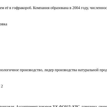
её в гофракороб. Компания образована в 2004 году, численност
ховка
ологичное производство, лидер производства натуральной прод
 2
торговля. Ассортимент товаров ХК ФОНД: КРС, говядина, свини