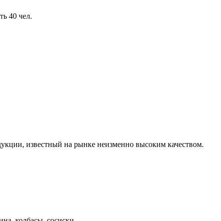
ь 40 чел.
укции, известный на рынке неизменно высоким качеством.
на, колбасы, сосиски.