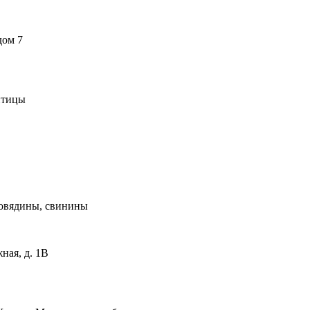
дом 7
птицы
говядины, свинины
ная, д. 1В