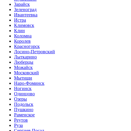
Зарайск
Зеленоград
Ивантеевка
Истра
Климовск
Клин
Коломна
Королев
Красногорск
Лосино-Петровский
Лыткарино
Люберцы
Можайск
Московский
Мытищи
Наро-Фоминск
Ногинск
Одинцово
Озеры
Подольск
Пушкино
Раменское
Реутов
Руза
Сергиев Посад