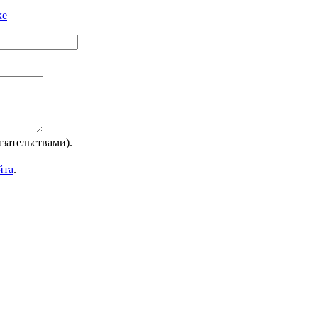
ке
зательствами).
йта
.