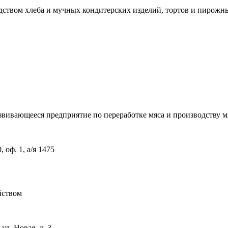
м хлеба и мучных кондитерских изделий, тортов и пирожных
вивающееся предприятие по переработке мяса и производству 
, оф. 1, а/я 1475
йством
ул. Новая, д. 3