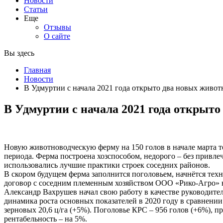
Новости
Статьи
Еще
Отзывы
О сайте
Вы здесь
Главная
Новости
В Удмуртии с начала 2021 года открыто два новых живот
В Удмуртии с начала 2021 года открыто
Новую животноводческую ферму на 150 голов в начале марта т
периода. Ферма построена хозспособом, недорого – без привле
использовались лучшие практики строек соседних районов.
В скором будущем ферма заполнится поголовьем, начнётся тех
договор с соседним племенным хозяйством ООО «Рико-Агро» на
Александр Вахрушев начал свою работу в качестве руководител
динамика роста основных показателей в 2020 году в сравнении
зерновых 20,6 ц/га (+5%). Поголовье КРС – 956 голов (+6%), п
рентабельность – на 5%.