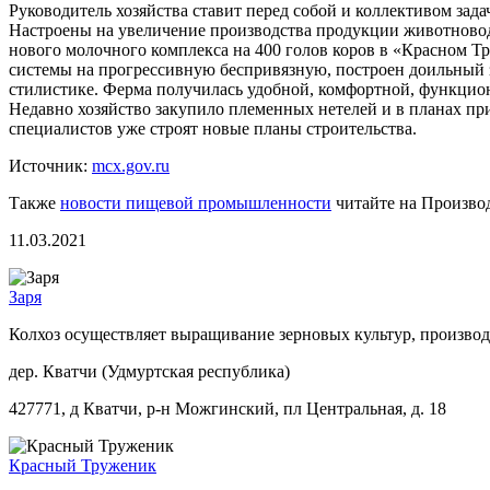
Руководитель хозяйства ставит перед собой и коллективом зада
Настроены на увеличение производства продукции животновод
нового молочного комплекса на 400 голов коров в «Красном 
системы на прогрессивную беспривязную, построен доильный 
стилистике. Ферма получилась удобной, комфортной, функцио
Недавно хозяйство закупило племенных нетелей и в планах пр
специалистов уже строят новые планы строительства.
Источник:
mcx.gov.ru
Также
новости пищевой промышленности
читайте на Произво
11.03.2021
Заря
Колхоз осуществляет выращивание зерновых культур, производс
дер. Кватчи (Удмуртская республика)
427771, д Кватчи, р-н Можгинский, пл Центральная, д. 18
Красный Труженик