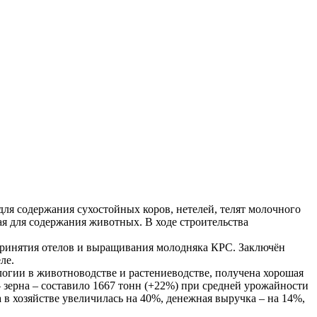
ля содержания сухостойных коров, нетелей, телят молочного
ая для содержания животных. В ходе строительства
 принятия отелов и выращивания молодняка КРС. Заключён
ле.
логии в животноводстве и растениеводстве, получена хорошая
– зерна – составило 1667 тонн (+22%) при средней урожайности
а в хозяйстве увеличилась на 40%, денежная выручка – на 14%,