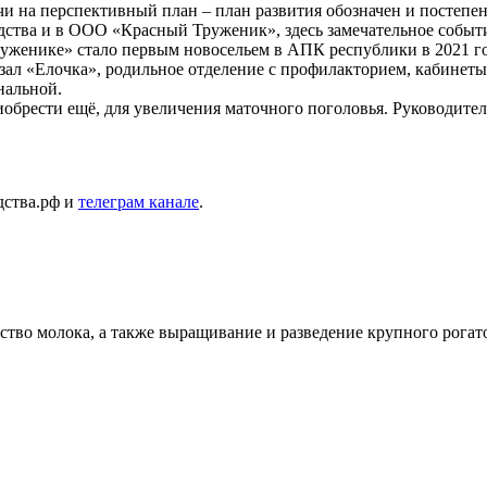
чи на перспективный план – план развития обозначен и постепен
ства и в ООО «Красный Труженик», здесь замечательное событи
Труженике» стало первым новосельем в АПК республики в 2021 
зал «Елочка», родильное отделение с профилакторием, кабинеты
нальной.
иобрести ещё, для увеличения маточного поголовья. Руководите
дства.рф и
телеграм канале
.
тво молока, а также выращивание и разведение крупного рогато