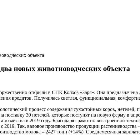
новодческих объекта
 два новых животноводческих объекта
оржественно открыли в СПК Колхоз «Заря». Она предназначена д
чения кредитов. Получилась светлая, функциональная, комфортн
нологический процесс содержания сухостойных коров, нетелей,
 поставку 30 нетелей, которые поступят на новую ферму в апре
я хозяйства в 2019 году. Благодаря грамотно выстроенной техно
 с 2019. Так, валовое производство продукции растениеводства 
роизводство молока – 2427 тонн (+14%). Среднемесячная зарплат