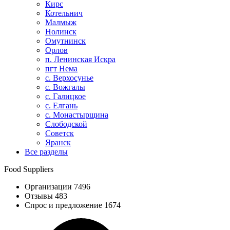
Кирс
Котельнич
Малмыж
Нолинск
Омутнинск
Орлов
п. Ленинская Искра
пгт Нема
с. Верхосунье
с. Вожгалы
с. Галицкое
с. Елгань
с. Монастырщина
Слободской
Советск
Яранск
Все разделы
Food Suppliers
Организации 7496
Отзывы 483
Спрос и предложение 1674