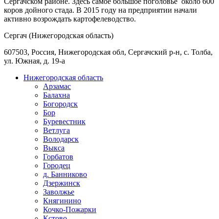
Сергачском районе. Здесь самое большое поголовье ­ около 600
коров дойного стада. В 2015 году на предприятии начали
активно возрождать картофелеводство.
Сергач (Нижегородская область)
607503, Россия, Нижегородская обл, Сергачский р-н, с. Толба,
ул. Южная, д. 19-а
Нижегородская область
Арзамас
Балахна
Богородск
Бор
Буревестник
Ветлуга
Володарск
Выкса
Горбатов
Городец
д. Банниково
Дзержинск
Заволжье
Княгинино
Кочко-Пожарки
Кстово