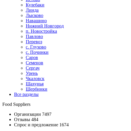
Кулебаки
Линда
Лысково
Навашино
Нижний Новгород
п. Новостройка
Павлово
Перевоз
с. Глухово
с. Починки
Саров
Семенов
Сергач
Урень
Чкаловск
Шахунья
Щербинки
Все разделы
Food Suppliers
Организации 7497
Отзывы 484
Спрос и предложение 1674