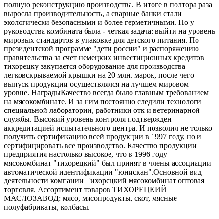
полную реконструкцию производства. В итоге в полтора раза
выросла производительность, а сварные банки стали
экологически безопасными и более герметичными. Но у
руководства комбината была - четкая задача: выйти на уровень
мировых стандартов в упаковке для детского питания. По
президентской программе "дети россии" и распоряжению
правительства за счет немецких инвестиционных кредитов
тихорецку закупается оборудование для производства
легковскрываемой крышки на 20 млн. марок, после чего
выпуск продукции осуществлялся на лучшем мировом
уровне. НаградыКачество всегда было главным требованием
на мясокомбинате. И за ним постоянно следили технологи
специальной лаборатории, работники отк и ветеринарной
службы. Высокий уровень контроля подтвержден
аккредитацией испытательного центра. И позволил не только
получить сертификацию всей продукции в 1997 году, но и
сертифицировать все производство. Качество продукции
предприятия настолько высокое, что в 1996 году
мясокомбинат "тихорецкий" был принят в члены ассоциации
автоматической идентификации "юнискан".Основной вид
деятельности компании Тихорецкий мясокомбинат оптовая
торговля. Ассортимент товаров ТИХОРЕЦКИЙ
МАСЛОЗАВОД: мясо, мясопродукты, скот, мясные
полуфабрикаты, колбасы.