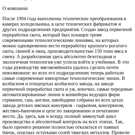
О компании
После 1994 года выполнены технические преобразования в
камерах холодильника, в цехе технических фабрикатов и
других подразделениях предприятия. Создан завод первичной
переработки скота, который был оснащен тремя
современными технологическими линиями, на которых
можно одновременно вести переработку крупного рогатого
скота, свиней и овец, производительностью 150 тонн мяса в
смену. А разработанная здесь абсолютно безотходная и
экологичная технология уже успела войти в учебники. В эти
годы руководству мясокомбината удалось сделать почти
невозможное: во всех его подразделениях теперь работали
самые современные импортные технологические линии. В
колбасном и птицецехах колбасного завода, на заводе
первичной переработки скота и уж, конечно, самые передовые
автоматизированные линии и конвейеры ведущих фирм
германии, сша, англии, швейцарии собраны во всех цехах
завода детских мясных консервов - сырьевом, консервном,
жестяно-баночном и цехе по лакированию и печатанию
жести. Да, здесь, как и всюду, полный замкнутый цикл
производства и абсолютный контроль на всех этапах. Так,
было принято решение полностью отказаться от паяных
банок, опасных остатками солей тяжелых металлов. Провели