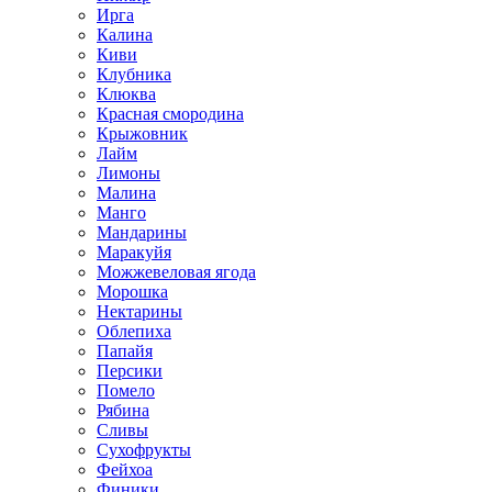
Ирга
Калина
Киви
Клубника
Клюква
Красная смородина
Крыжовник
Лайм
Лимоны
Малина
Манго
Мандарины
Маракуйя
Можжевеловая ягода
Морошка
Нектарины
Облепиха
Папайя
Персики
Помело
Рябина
Сливы
Сухофрукты
Фейхоа
Финики