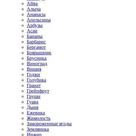
Айва
Алыча
Ананасы
Апельсины
Арбузы
Асаи
Бананы
Барбарис
Бергамот
Боярышник
Брусника
Виноград
Вишня
Годжи
Голубика
Гранат
Грейпфрут
Груши
Гуава
Дыня
Ежевика
Жимолость
Замороженные ягоды
Земляника
Инжир