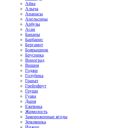
Айва
Алыча
Ананасы
Апельсины
Арбузы
Асаи
Бананы
Барбарис
Бергамот
Боярышник
Брусника
Виноград
Вишня
Годжи
Голубика
Гранат
Грейпфрут
Груши
Гуава
Дыня
Ежевика
Жимолость
Замороженные ягоды
Земляника
Инжир