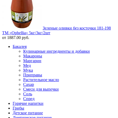
Зеленые оливки без косточки 181-198
ТМ «Ophellia» 5кг/3кг/2шт
от 1887.00 руб.
Бакалея
Кулинарные ингредиенты и добавки
Макароны
Маргарин
Мед
Мука
Приправы
Растительное масло
Сахар
Смеси для выпечки
Соль
Спред
Горячие напитки
Грибы
Детское питание
Диетическое питание