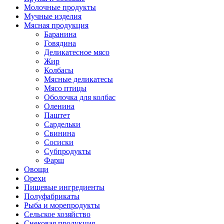
Молочные продукты
Мучные изделия
Мясная продукция
Баранина
Говядина
Деликатесное мясо
Жир
Колбасы
Мясные деликатесы
Мясо птицы
Оболочка для колбас
Оленина
Паштет
Сардельки
Свинина
Сосиски
Субпродукты
Фарш
Овощи
Орехи
Пищевые ингредиенты
Полуфабрикаты
Рыба и морепродукты
Сельское хозяйство
Снековая продукция