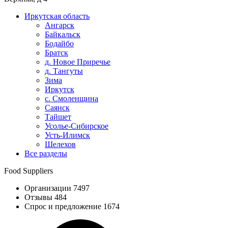
Иркутская область
Ангарск
Байкальск
Бодайбо
Братск
д. Новое Приречье
д. Тангуты
Зима
Иркутск
с. Смоленщина
Саянск
Тайшет
Усолье-Сибирское
Усть-Илимск
Шелехов
Все разделы
Food Suppliers
Организации 7497
Отзывы 484
Спрос и предложение 1674