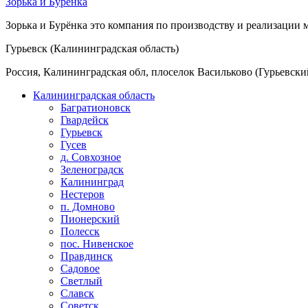
Зорька и Бурёнка
Зорька и Бурёнка это компания по производству и реализации
Гурьевск (Калининградская область)
Россия, Калининградская обл, плоселок Васильково (Гурьевский
Калининградская область
Багратионовск
Гвардейск
Гурьевск
Гусев
д. Совхозное
Зеленоградск
Калининград
Нестеров
п. Домново
Пионерский
Полесск
пос. Нивенское
Правдинск
Садовое
Светлый
Славск
Советск