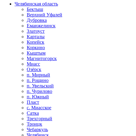
Челябинская область
Бектыш
Верхний Уфалей
Дубровка
Еманжелинск
Златоуст
Карталы
Копейск
Коркино
Кыштым
Магнитогорск
Миасс
Озёрск
п. Мирный
п. Рощино
п. Увельский
п. Чурилово
п. Южный
Пласт
с. Миасское
Сатка
Трехгорный
Троицк
Чебаркуль
Челябинск