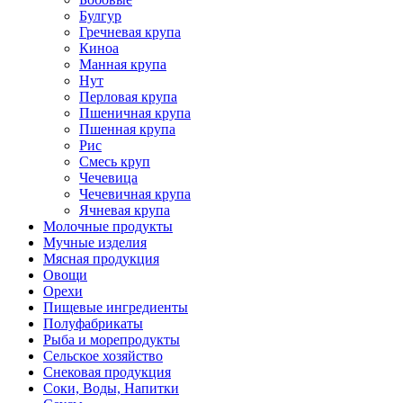
Булгур
Гречневая крупа
Киноа
Манная крупа
Нут
Перловая крупа
Пшеничная крупа
Пшенная крупа
Рис
Смесь круп
Чечевица
Чечевичная крупа
Ячневая крупа
Молочные продукты
Мучные изделия
Мясная продукция
Овощи
Орехи
Пищевые ингредиенты
Полуфабрикаты
Рыба и морепродукты
Сельское хозяйство
Снековая продукция
Соки, Воды, Напитки