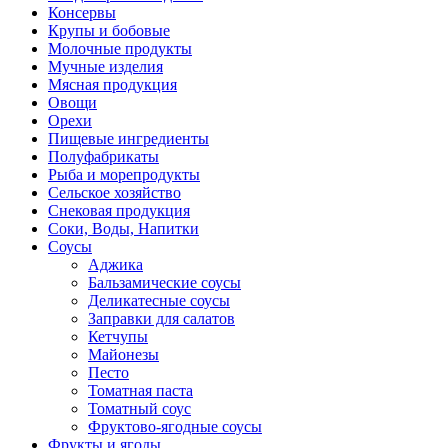
Консервы
Крупы и бобовые
Молочные продукты
Мучные изделия
Мясная продукция
Овощи
Орехи
Пищевые ингредиенты
Полуфабрикаты
Рыба и морепродукты
Сельское хозяйство
Снековая продукция
Соки, Воды, Напитки
Соусы
Аджика
Бальзамические соусы
Деликатесные соусы
Заправки для салатов
Кетчупы
Майонезы
Песто
Томатная паста
Томатный соус
Фруктово-ягодные соусы
Фрукты и ягоды