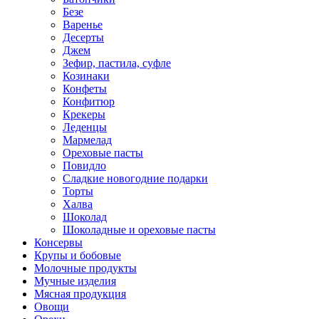
Безе
Варенье
Десерты
Джем
Зефир, пастила, суфле
Козинаки
Конфеты
Конфитюр
Крекеры
Леденцы
Мармелад
Ореховые пасты
Повидло
Сладкие новогодние подарки
Торты
Халва
Шоколад
Шоколадные и ореховые пасты
Консервы
Крупы и бобовые
Молочные продукты
Мучные изделия
Мясная продукция
Овощи