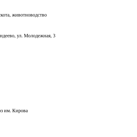
скота, животноводство
ендеево, ул. Молодежная, 3
оз им. Кирова