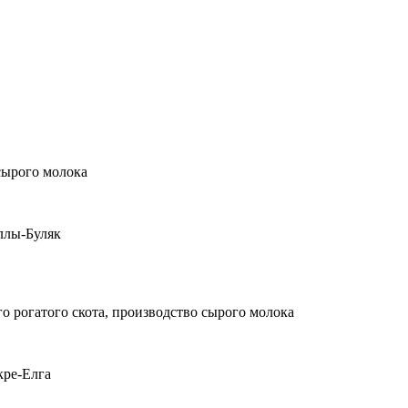
сырого молока
аллы-Буляк
 рогатого скота, производство сырого молока
кре-Елга