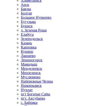
Альметьевск
Арск
Бавлы
Болгар
Большое Нуркеево
Бугульма
Буинск
д. Зеленая Роща
Елабуга
Зеленодольск
Казань
Карповка
Кукмор
Лаишево
Лениногорск
Мамадыш
Менделеевск
Мензелинск
Муслюмово
Набережные Челны
Нижнекамск
Нурлат
пгт Богатые Сабы
пгт. Аксубаево
с. Байряка