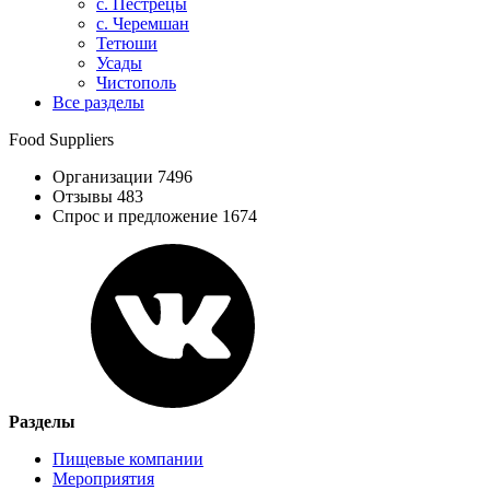
с. Пестрецы
с. Черемшан
Тетюши
Усады
Чистополь
Все разделы
Food Suppliers
Организации 7496
Отзывы 483
Спрос и предложение 1674
Разделы
Пищевые компании
Мероприятия