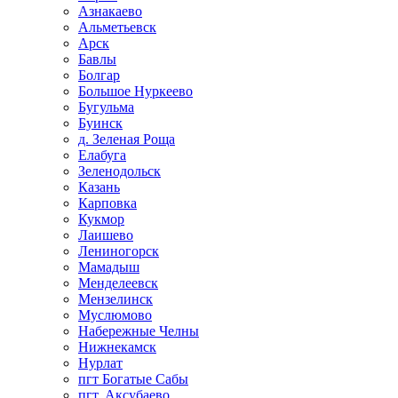
Азнакаево
Альметьевск
Арск
Бавлы
Болгар
Большое Нуркеево
Бугульма
Буинск
д. Зеленая Роща
Елабуга
Зеленодольск
Казань
Карповка
Кукмор
Лаишево
Лениногорск
Мамадыш
Менделеевск
Мензелинск
Муслюмово
Набережные Челны
Нижнекамск
Нурлат
пгт Богатые Сабы
пгт. Аксубаево