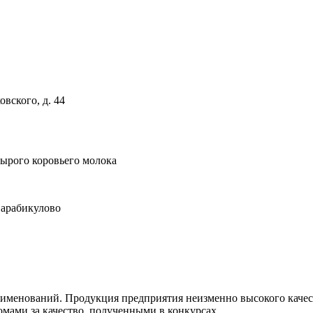
овского, д. 44
сырого коровьего молока
Сарабикулово
именований. Продукция предприятия неизменно высокого качест
мами за качество, полученными в конкурсах