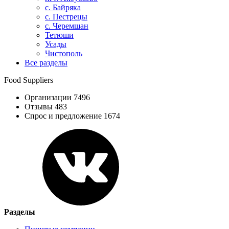
с. Байряка
с. Пестрецы
с. Черемшан
Тетюши
Усады
Чистополь
Все разделы
Food Suppliers
Организации 7496
Отзывы 483
Спрос и предложение 1674
Разделы