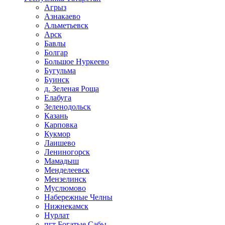
Агрыз
Азнакаево
Альметьевск
Арск
Бавлы
Болгар
Большое Нуркеево
Бугульма
Буинск
д. Зеленая Роща
Елабуга
Зеленодольск
Казань
Карповка
Кукмор
Лаишево
Лениногорск
Мамадыш
Менделеевск
Мензелинск
Муслюмово
Набережные Челны
Нижнекамск
Нурлат
пгт Богатые Сабы