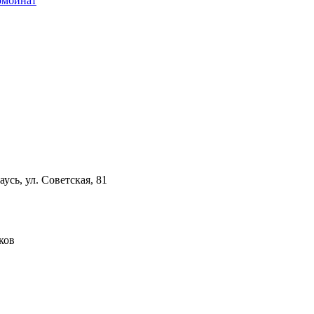
омбинат
усь, ул. Советская, 81
ков