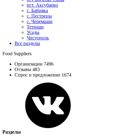
пгт. Аксубаево
с. Байряка
с. Пестрецы
с. Черемшан
Тетюши
Усады
Чистополь
Все разделы
Food Suppliers
Организации 7496
Отзывы 483
Спрос и предложение 1674
Разделы