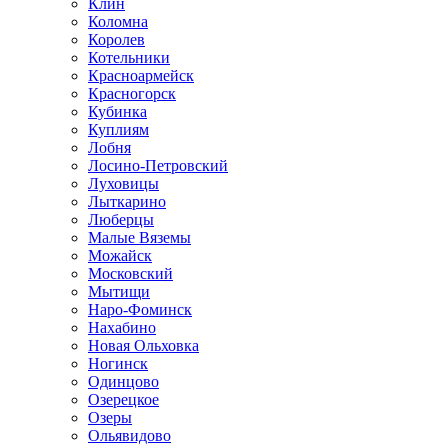
Клин
Коломна
Королев
Котельники
Красноармейск
Красногорск
Кубинка
Куплиям
Лобня
Лосино-Петровский
Луховицы
Лыткарино
Люберцы
Малые Вяземы
Можайск
Московский
Мытищи
Наро-Фоминск
Нахабино
Новая Ольховка
Ногинск
Одинцово
Озерецкое
Озеры
Ольявидово