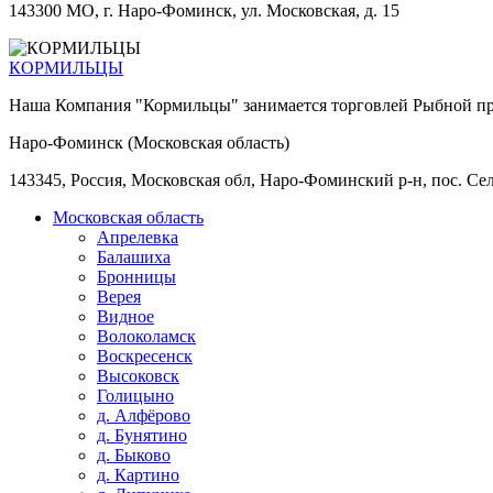
143300 МО, г. Наро-Фоминск, ул. Московская, д. 15
КОРМИЛЬЦЫ
Наша Компания "Кормильцы" занимается торговлей Рыбной про
Наро-Фоминск (Московская область)
143345, Россия, Московская обл, Наро-Фоминский р-н, пос. Се
Московская область
Апрелевка
Балашиха
Бронницы
Верея
Видное
Волоколамск
Воскресенск
Высоковск
Голицыно
д. Алфёрово
д. Бунятино
д. Быково
д. Картино