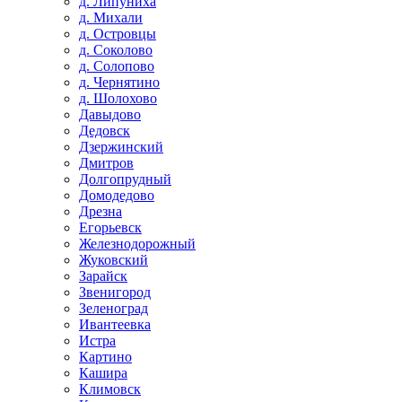
д. Липуниха
д. Михали
д. Островцы
д. Соколово
д. Солопово
д. Чернятино
д. Шолохово
Давыдово
Дедовск
Дзержинский
Дмитров
Долгопрудный
Домодедово
Дрезна
Егорьевск
Железнодорожный
Жуковский
Зарайск
Звенигород
Зеленоград
Ивантеевка
Истра
Картино
Кашира
Климовск