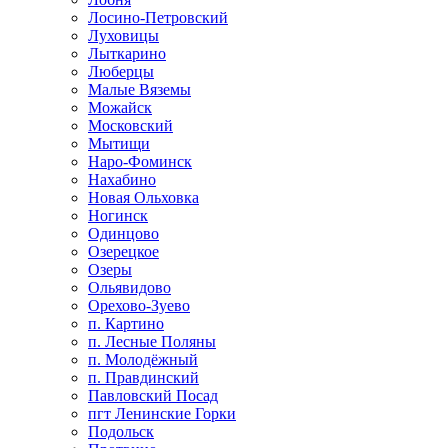
Лосино-Петровский
Луховицы
Лыткарино
Люберцы
Малые Вяземы
Можайск
Московский
Мытищи
Наро-Фоминск
Нахабино
Новая Ольховка
Ногинск
Одинцово
Озерецкое
Озеры
Ольявидово
Орехово-Зуево
п. Картино
п. Лесные Поляны
п. Молодёжный
п. Правдинский
Павловский Посад
пгт Ленинские Горки
Подольск