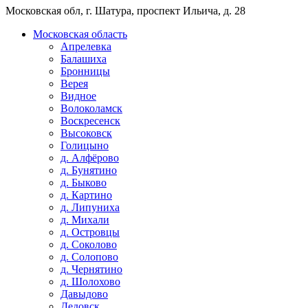
Московская обл, г. Шатура, проспект Ильича, д. 28
Московская область
Апрелевка
Балашиха
Бронницы
Верея
Видное
Волоколамск
Воскресенск
Высоковск
Голицыно
д. Алфёрово
д. Бунятино
д. Быково
д. Картино
д. Липуниха
д. Михали
д. Островцы
д. Соколово
д. Солопово
д. Чернятино
д. Шолохово
Давыдово
Дедовск