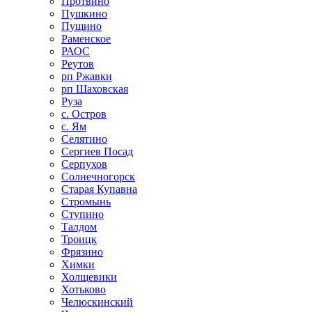
Протвино
Пушкино
Пущино
Раменское
РАОС
Реутов
рп Ржавки
рп Шаховская
Руза
с. Остров
с. Ям
Селятино
Сергиев Посад
Серпухов
Солнечногорск
Старая Купавна
Стромынь
Ступино
Талдом
Троицк
Фрязино
Химки
Холщевики
Хотьково
Челюскинский