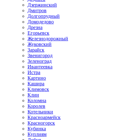
Дзержинский
Дмитров
Долгопрудный
Домодедово
Дрезна
Егорьевск
Железнодорожный
Жуковский
Зарайск
Звенигород
Зеленоград
Ивантеевка
Истра
Картино
Кашира
Климовск
Клин
Коломна
Королев
Котельники
Красноармейск
Красногорск
Кубинка
Куплиям
Лобня